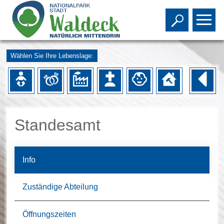
Toggle s
To
Wählen Sie Ihre Lebenslage:
Standesamt
Info
Zuständige Abteilung
Öffnungszeiten