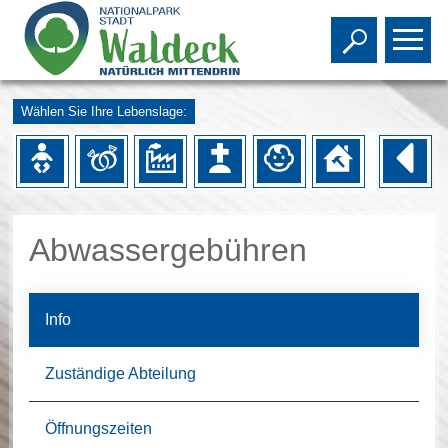
Toggle s
To
Wählen Sie Ihre Lebenslage:
Abwassergebühren
Info
Zuständige Abteilung
Öffnungszeiten