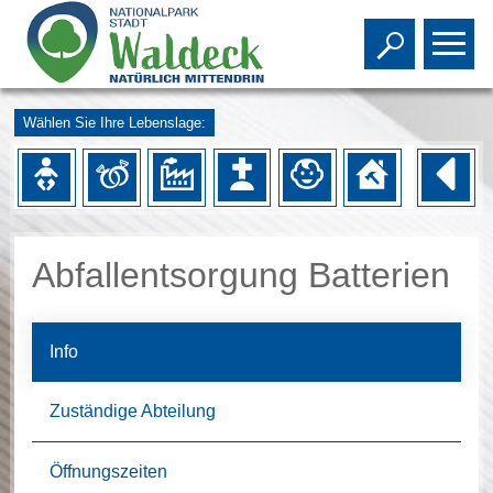
Toggle s
To
Wählen Sie Ihre Lebenslage:
Abfallentsorgung Batterien
Info
Zuständige Abteilung
Öffnungszeiten