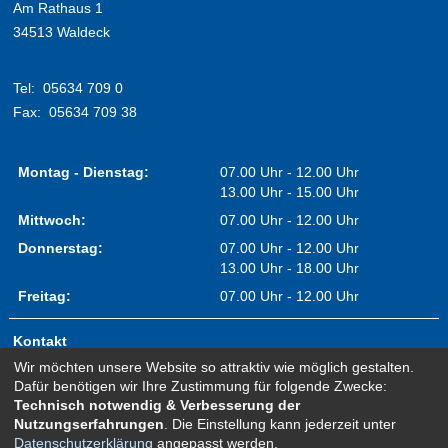
Am Rathaus 1
34513 Waldeck
Tel:
05634 709 0
Fax:
05634 709 38
Montag - Dienstag:
07.00 Uhr - 12.00 Uhr
13.00 Uhr - 15.00 Uhr
Mittwoch:
07.00 Uhr - 12.00 Uhr
Donnerstag:
07.00 Uhr - 12.00 Uhr
13.00 Uhr - 18.00 Uhr
Freitag:
07.00 Uhr - 12.00 Uhr
Kontakt
Wir möchten unsere Website so attraktiv wie möglich gestalten.
Impressum
Dafür benötigen wir Ihre Zustimmung für folgende Zwecke:
Erklärung zur Barrierefreiheit
Technisch notwendig & Verbesserung der
Nutzungserfahrungen
. Die Einstellung kann jederzeit unter
Sitemap
Datenschutzerklärung
angepasst werden.