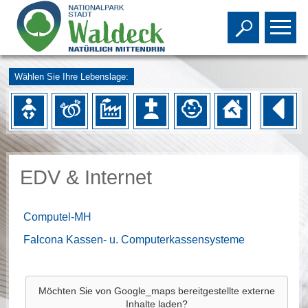
Toggle s
To
Wählen Sie Ihre Lebenslage:
EDV & Internet
Computel-MH
Falcona Kassen- u. Computerkassensysteme
Möchten Sie von
Google_maps
bereitgestellte externe
Inhalte laden?