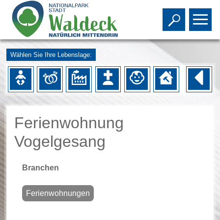
Toggle s
To
Wählen Sie Ihre Lebenslage:
Ferienwohnung
Vogelgesang
Branchen
Ferienwohnungen