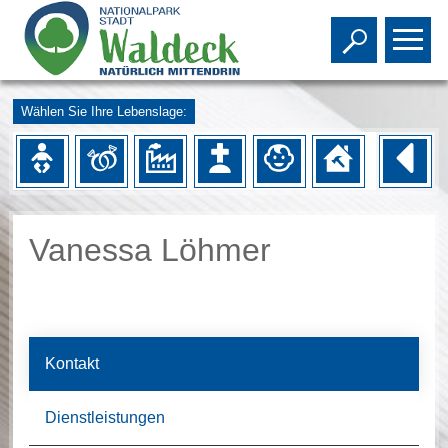
Toggle s
To
Wählen Sie Ihre Lebenslage:
Vanessa Löhmer
Kontakt
Dienstleistungen