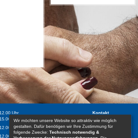
 12.00 Uhr
Kontakt
 15.00 Uhr
Wir möchten unsere Website so attraktiv wie möglich
Impressum
gestalten. Dafür benötigen wir Ihre Zustimmung für
 12.00 Uhr
Erklärung zur
folgende Zwecke:
Technisch notwendig &
 12.00 Uhr
Barrierefreiheit
Verbesserung der Nutzungserfahrungen
. Die