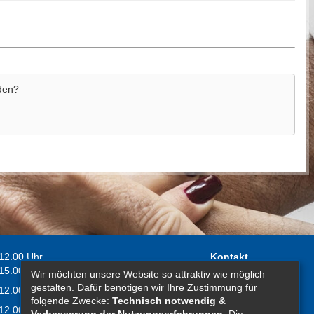
aden?
 12.00 Uhr
Kontakt
 15.00 Uhr
Wir möchten unsere Website so attraktiv wie möglich
Impressum
gestalten. Dafür benötigen wir Ihre Zustimmung für
 12.00 Uhr
Erklärung zur
folgende Zwecke:
Technisch notwendig &
 12.00 Uhr
Barrierefreiheit
Verbesserung der Nutzungserfahrungen
. Die