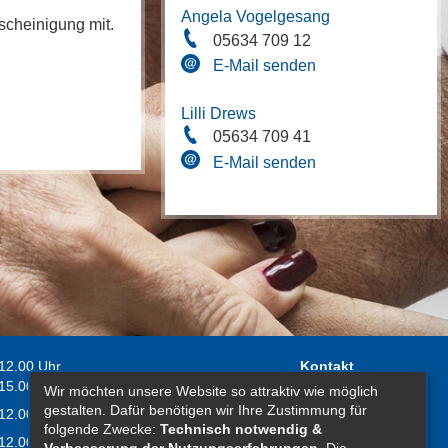
Angela Vogelgesang
scheinigung mit.
05634 709 12
E-Mail senden
Lilli Drews
05634 709 41
E-Mail senden
 12.00 Uhr
Kontakt
 15.00 Uhr
Wir möchten unsere Website so attraktiv wie möglich
Impressum
gestalten. Dafür benötigen wir Ihre Zustimmung für
 12.00 Uhr
Erklärung zur
folgende Zwecke:
Technisch notwendig &
 12.00 Uhr
Barrierefreiheit
Verbesserung der Nutzungserfahrungen
. Die