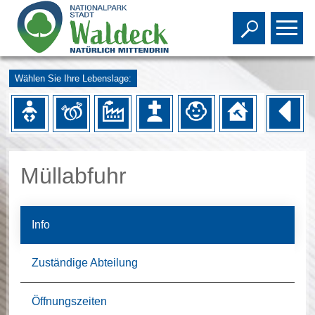
Toggle s
To
Wählen Sie Ihre Lebenslage:
Müllabfuhr
Info
Zuständige Abteilung
Öffnungszeiten