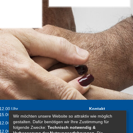
 12.00 Uhr
Kontakt
 15.00 Uhr
Wir möchten unsere Website so attraktiv wie möglich
Impressum
gestalten. Dafür benötigen wir Ihre Zustimmung für
 12.00 Uhr
Erklärung zur
folgende Zwecke:
Technisch notwendig &
 12.00 Uhr
Barrierefreiheit
Verbesserung der Nutzungserfahrungen
. Die