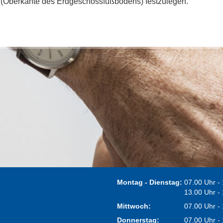
 (Oberkante des Erdgeschossfußbodens) festzulegen.
Montag - Dienstag:
07.00 Uhr -
13.00 Uhr -
Mittwoch:
07.00 Uhr -
Donnerstag:
07.00 Uhr -