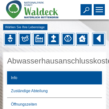
Toggle s
To
Wählen Sie Ihre Lebenslage:
Abwasserhausanschlusskost
Info
Zuständige Abteilung
Öffnungszeiten