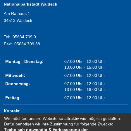
Nationalparkstadt Waldeck
Am Rathaus 1
34513 Waldeck
Tel:
05634 709 0
Fax:
05634 709 38
Montag - Dienstag:
07.00 Uhr - 12.00 Uhr
13.00 Uhr - 15.00 Uhr
Mittwoch:
07.00 Uhr - 12.00 Uhr
Donnerstag:
07.00 Uhr - 12.00 Uhr
13.00 Uhr - 18.00 Uhr
Freitag:
07.00 Uhr - 12.00 Uhr
Kontakt
Wir möchten unsere Website so attraktiv wie möglich gestalten.
Impressum
Dafür benötigen wir Ihre Zustimmung für folgende Zwecke:
Erklärung zur Barrierefreiheit
Technisch notwendig & Verbesserung der