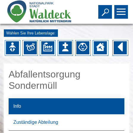
Toggle s
To
Wählen Sie Ihre Lebenslage:
Abfallentsorgung
Sondermüll
Info
Zuständige Abteilung