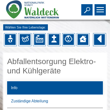
Toggle s
To
Wählen Sie Ihre Lebenslage:
Abfallentsorgung Elektro-
und Kühlgeräte
Info
Zuständige Abteilung