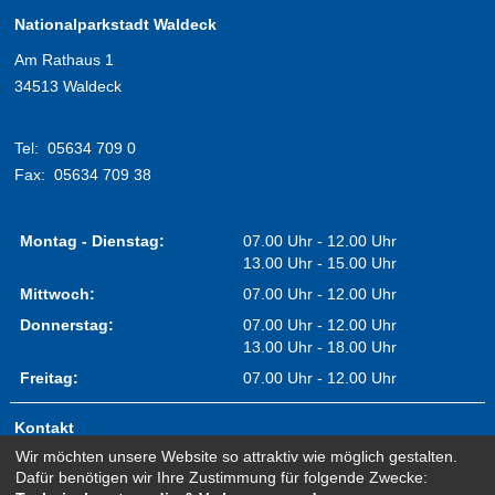
Nationalparkstadt Waldeck
Am Rathaus 1
34513 Waldeck
Tel:
05634 709 0
Fax:
05634 709 38
Montag - Dienstag:
07.00 Uhr - 12.00 Uhr
13.00 Uhr - 15.00 Uhr
Mittwoch:
07.00 Uhr - 12.00 Uhr
Donnerstag:
07.00 Uhr - 12.00 Uhr
13.00 Uhr - 18.00 Uhr
Freitag:
07.00 Uhr - 12.00 Uhr
Kontakt
Wir möchten unsere Website so attraktiv wie möglich gestalten.
Impressum
Dafür benötigen wir Ihre Zustimmung für folgende Zwecke:
Erklärung zur Barrierefreiheit