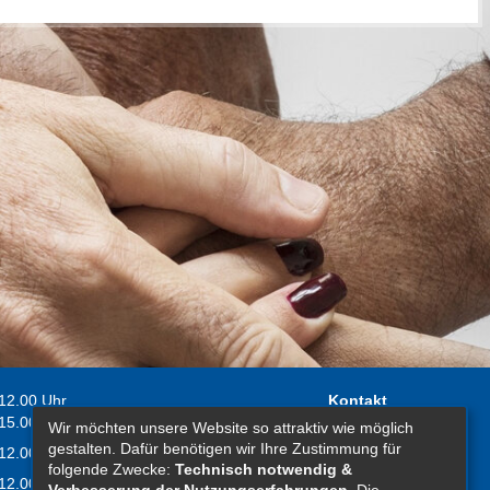
 12.00 Uhr
Kontakt
 15.00 Uhr
Wir möchten unsere Website so attraktiv wie möglich
Impressum
gestalten. Dafür benötigen wir Ihre Zustimmung für
 12.00 Uhr
Erklärung zur
folgende Zwecke:
Technisch notwendig &
 12.00 Uhr
Barrierefreiheit
Verbesserung der Nutzungserfahrungen
. Die