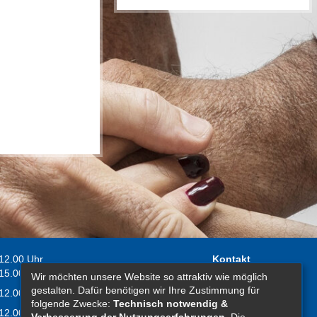
 12.00 Uhr
Kontakt
 15.00 Uhr
Wir möchten unsere Website so attraktiv wie möglich
Impressum
gestalten. Dafür benötigen wir Ihre Zustimmung für
 12.00 Uhr
Erklärung zur
folgende Zwecke:
Technisch notwendig &
 12.00 Uhr
Barrierefreiheit
Verbesserung der Nutzungserfahrungen
. Die