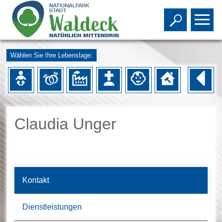
Toggle s
To
Wählen Sie Ihre Lebenslage:
Claudia Unger
Kontakt
Dienstleistungen