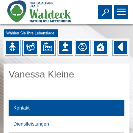
Toggle s
To
Wählen Sie Ihre Lebenslage:
Vanessa Kleine
Kontakt
Dienstleistungen