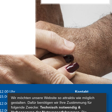
 12.00 Uhr
Kontakt
 15.00 Uhr
Wir möchten unsere Website so attraktiv wie möglich
Impressum
gestalten. Dafür benötigen wir Ihre Zustimmung für
 12.00 Uhr
Erklärung zur
folgende Zwecke:
Technisch notwendig &
 12.00 Uhr
Barrierefreiheit
Verbesserung der Nutzungserfahrungen
. Die