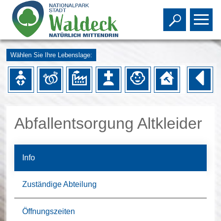
Toggle s
To
Wählen Sie Ihre Lebenslage:
Abfallentsorgung Altkleider
Info
Zuständige Abteilung
Öffnungszeiten