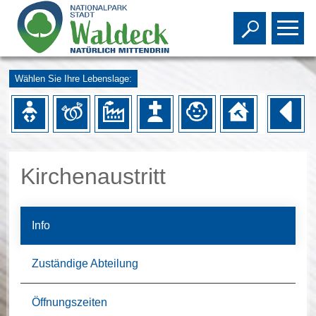
Toggle s
To
Wählen Sie Ihre Lebenslage:
Kirchenaustritt
Info
Zuständige Abteilung
Öffnungszeiten