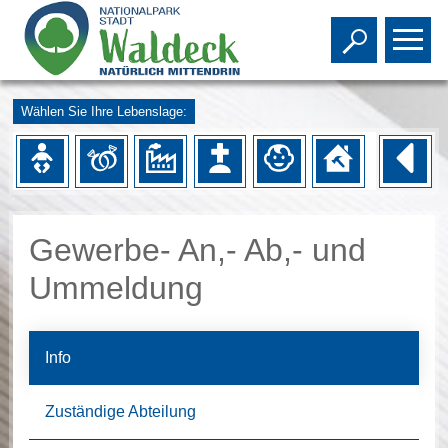
Toggle s
To
Wählen Sie Ihre Lebenslage:
Gewerbe- An,- Ab,- und
Ummeldung
Info
Zuständige Abteilung