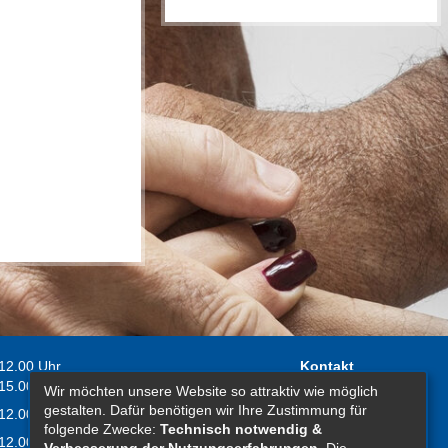
 12.00 Uhr
Kontakt
 15.00 Uhr
Wir möchten unsere Website so attraktiv wie möglich
Impressum
gestalten. Dafür benötigen wir Ihre Zustimmung für
 12.00 Uhr
Erklärung zur
folgende Zwecke:
Technisch notwendig &
 12.00 Uhr
Barrierefreiheit
Verbesserung der Nutzungserfahrungen
. Die