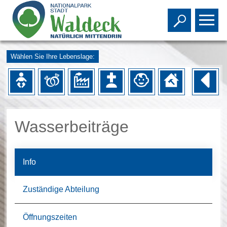
Toggle s
To
Wählen Sie Ihre Lebenslage:
Wasserbeiträge
Info
Zuständige Abteilung
Öffnungszeiten