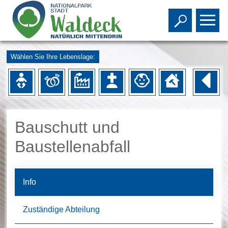
Toggle s
To
Wählen Sie Ihre Lebenslage:
Bauschutt und
Baustellenabfall
Info
Zuständige Abteilung