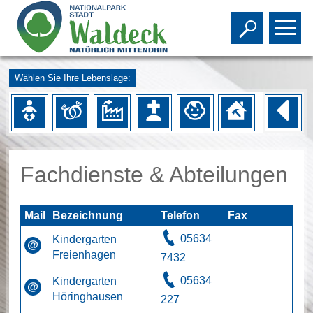
Toggle s
To
Wählen Sie Ihre Lebenslage:
Fachdienste & Abteilungen
Mail
Bezeichnung
Telefon
Fax
05634
Kindergarten
Freienhagen
7432
05634
Kindergarten
Höringhausen
227