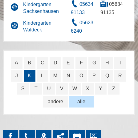
05634
05634
Kindergarten
Sachsenhausen
91133
91135
05623
Kindergarten
Waldeck
6240
A
B
C
D
E
F
G
H
I
J
K
L
M
N
O
P
Q
R
S
T
U
V
W
X
Y
Z
andere
alle