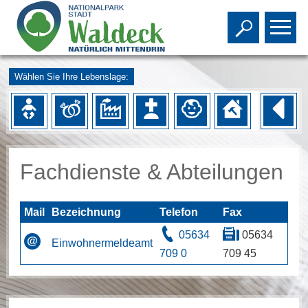
Toggle s
To
Wählen Sie Ihre Lebenslage:
Fachdienste & Abteilungen
Mail
Bezeichnung
Telefon
Fax
05634
05634
Einwohnermeldeamt
709 0
709 45