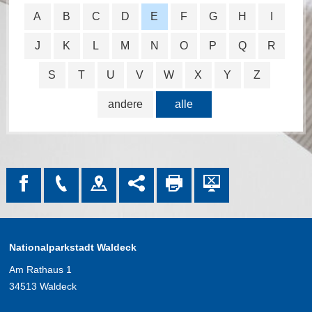
A
B
C
D
E
F
G
H
I
J
K
L
M
N
O
P
Q
R
S
T
U
V
W
X
Y
Z
andere
alle
Nationalparkstadt Waldeck
Am Rathaus 1
34513 Waldeck