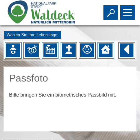
Toggle s
To
Wählen Sie Ihre Lebenslage:
Passfoto
Bitte bringen Sie ein biometrisches Passbild mit.