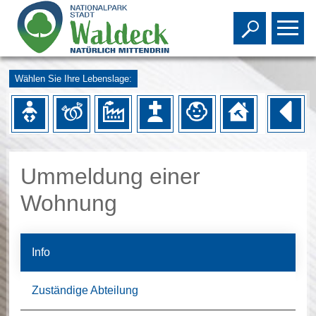
Toggle s
To
Wählen Sie Ihre Lebenslage:
Ummeldung einer
Wohnung
Info
Zuständige Abteilung