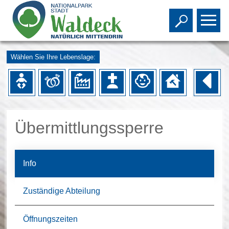
Toggle s
To
Wählen Sie Ihre Lebenslage:
Übermittlungssperre
Info
Zuständige Abteilung
Öffnungszeiten