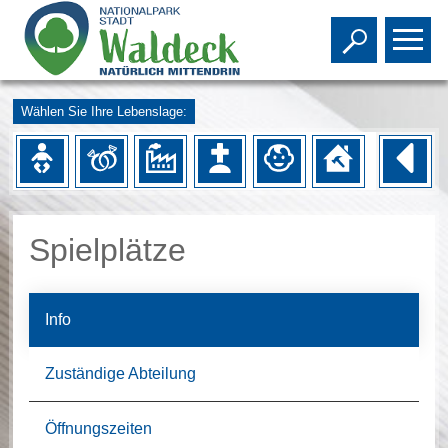
Toggle s
To
Wählen Sie Ihre Lebenslage:
Spielplätze
Info
Zuständige Abteilung
Öffnungszeiten