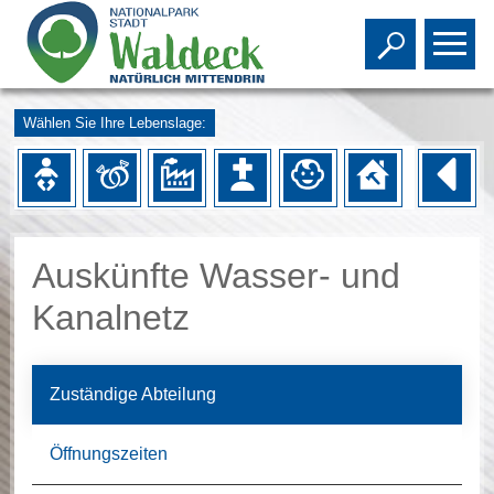
Toggle s
To
Wählen Sie Ihre Lebenslage:
Auskünfte Wasser- und
Kanalnetz
Zuständige Abteilung
Öffnungszeiten