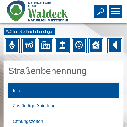
Toggle s
To
Wählen Sie Ihre Lebenslage:
Straßenbenennung
Info
Zuständige Abteilung
Öffnungszeiten