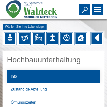
Toggle s
To
Wählen Sie Ihre Lebenslage:
Hochbauunterhaltung
Info
Zuständige Abteilung
Öffnungszeiten