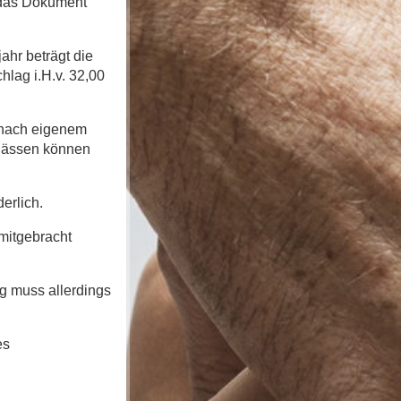
 das Dokument
ahr beträgt die
hlag i.H.v. 32,00
 nach eigenem
nlässen können
derlich.
mitgebracht
g muss allerdings
es