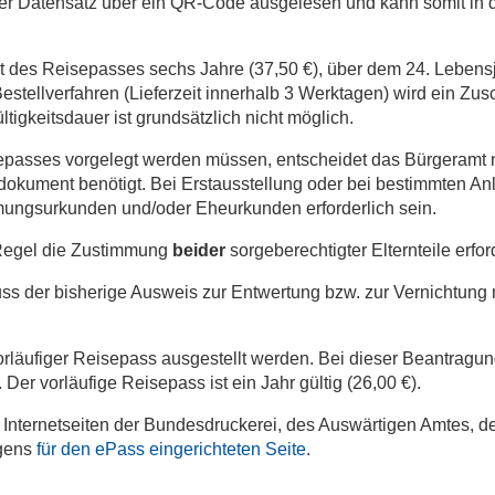
 der Datensatz über ein QR-Code ausgelesen und kann somit in
it des Reisepasses sechs Jahre (37,50 €), über dem 24. Lebensj
estellverfahren (Lieferzeit innerhalb 3 Werktagen) wird ein Zusc
igkeitsdauer ist grundsätzlich nicht möglich.
epasses vorgelegt werden müssen, entscheidet das Bürgeramt
tsdokument benötigt. Bei Erstausstellung oder bei bestimmten A
ungsurkunden und/oder Eheurkunden erforderlich sein.
r Regel die Zustimmung
beider
sorgeberechtigter Elternteile erfor
 der bisherige Ausweis zur Entwertung bzw. zur Vernichtung 
rläufiger Reisepass ausgestellt werden. Bei dieser Beantragun
Der vorläufige Reisepass ist ein Jahr gültig (26,00 €).
 Internetseiten der Bundesdruckerei, des Auswärtigen Amtes, d
igens
für den ePass eingerichteten Seite
.