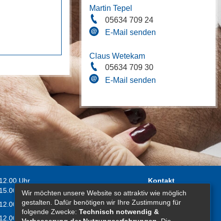
Martin Tepel
05634 709 24
E-Mail senden
Claus Wetekam
05634 709 30
E-Mail senden
 12.00 Uhr
Kontakt
 15.00 Uhr
Wir möchten unsere Website so attraktiv wie möglich
Impressum
gestalten. Dafür benötigen wir Ihre Zustimmung für
 12.00 Uhr
Erklärung zur
folgende Zwecke:
Technisch notwendig &
 12.00 Uhr
Barrierefreiheit
Verbesserung der Nutzungserfahrungen
. Die