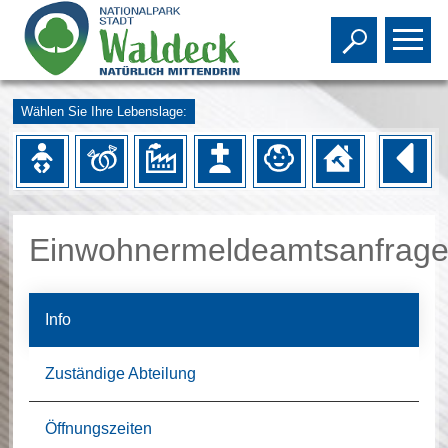
Toggle s
To
Wählen Sie Ihre Lebenslage:
Einwohnermeldeamtsanfrag
Info
Zuständige Abteilung
Öffnungszeiten