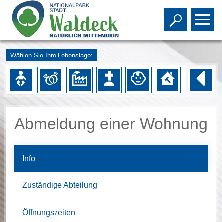
Toggle s
To
Wählen Sie Ihre Lebenslage:
Abmeldung einer Wohnung
Info
Zuständige Abteilung
Öffnungszeiten