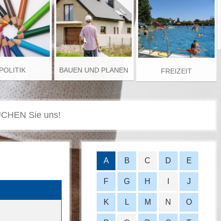
POLITIK
BAUEN UND PLANEN
FREIZEIT
A
B
C
D
E
F
G
H
I
J
K
L
M
N
O