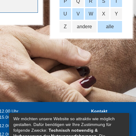
P
Q
R
S
T
U
V
W
X
Y
Z
andere
alle
 12.00 Uhr
Kontakt
 15.00 Uhr
Wir möchten unsere Website so attraktiv wie möglich
Impressum
gestalten. Dafür benötigen wir Ihre Zustimmung für
 12.00 Uhr
Erklärung zur
folgende Zwecke:
Technisch notwendig &
 12.00 Uhr
Barrierefreiheit
Verbesserung der Nutzungserfahrungen
. Die