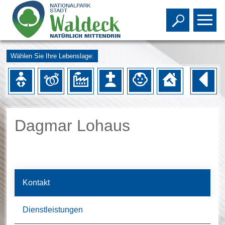
Toggle s
To
Wählen Sie Ihre Lebenslage:
Dagmar Lohaus
Kontakt
Dienstleistungen