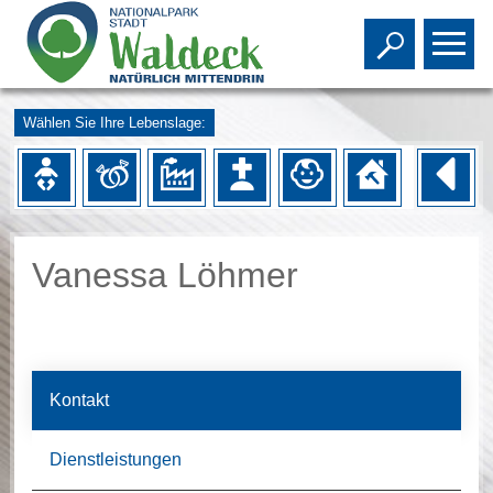
Toggle s
To
Wählen Sie Ihre Lebenslage:
Vanessa Löhmer
Kontakt
Dienstleistungen