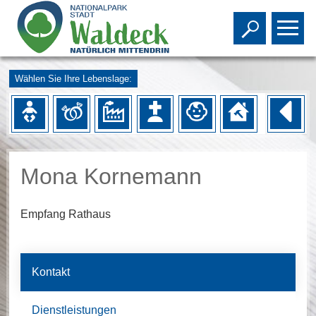
Toggle s
To
Wählen Sie Ihre Lebenslage:
Mona Kornemann
Empfang Rathaus
Kontakt
Dienstleistungen