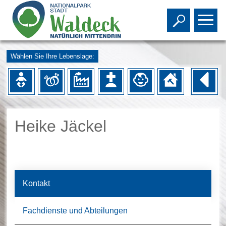
Toggle s
To
Wählen Sie Ihre Lebenslage:
Heike Jäckel
Kontakt
Fachdienste und Abteilungen