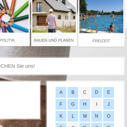
POLITIK
BAUEN UND PLANEN
FREIZEIT
A
B
C
D
E
F
G
H
I
J
K
L
M
N
O