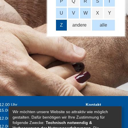
P
Q
R
S
T
U
V
W
X
Y
Z
andere
alle
 12.00 Uhr
Kontakt
 15.00 Uhr
Wir möchten unsere Website so attraktiv wie möglich
Impressum
gestalten. Dafür benötigen wir Ihre Zustimmung für
 12.00 Uhr
Erklärung zur
folgende Zwecke:
Technisch notwendig &
 12.00 Uhr
Barrierefreiheit
Verbesserung der Nutzungserfahrungen
. Die