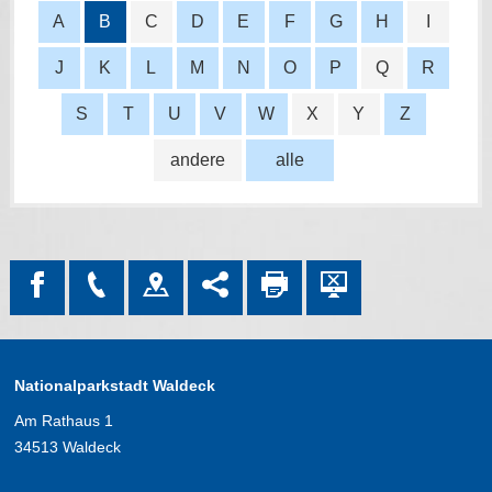
A
B
C
D
E
F
G
H
I
J
K
L
M
N
O
P
Q
R
S
T
U
V
W
X
Y
Z
andere
alle
Nationalparkstadt Waldeck
Am Rathaus 1
34513 Waldeck