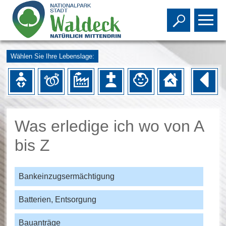
Toggle s
To
Wählen Sie Ihre Lebenslage:
Was erledige ich wo von A
bis Z
Bankeinzugsermächtigung
Batterien, Entsorgung
Bauanträge