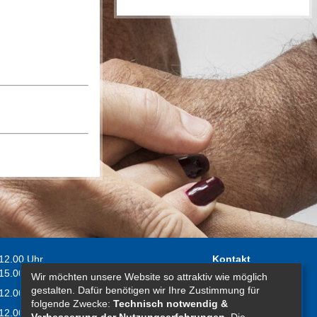
 12.00 Uhr
Kontakt
 15.00 Uhr
Wir möchten unsere Website so attraktiv wie möglich
Impressum
gestalten. Dafür benötigen wir Ihre Zustimmung für
 12.00 Uhr
Erklärung zur
folgende Zwecke:
Technisch notwendig &
 12.00 Uhr
Barrierefreiheit
Verbesserung der Nutzungserfahrungen
. Die