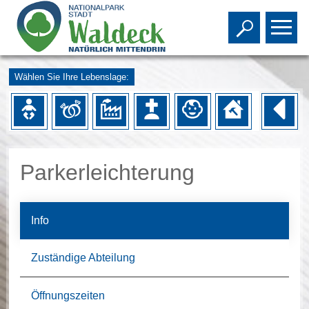
Toggle s
To
Wählen Sie Ihre Lebenslage:
Parkerleichterung
Info
Zuständige Abteilung
Öffnungszeiten