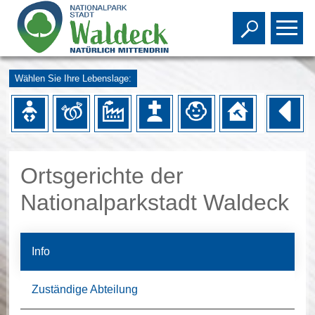
Toggle s
To
Wählen Sie Ihre Lebenslage:
Ortsgerichte der
Nationalparkstadt Waldeck
Info
Zuständige Abteilung