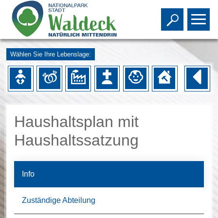
Toggle s
To
Wählen Sie Ihre Lebenslage:
Haushaltsplan mit
Haushaltssatzung
Info
Zuständige Abteilung