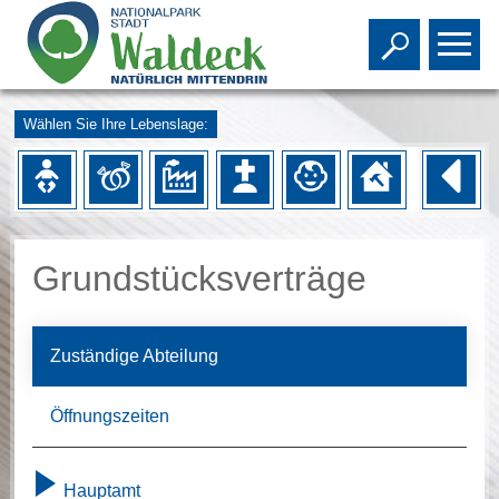
Toggle s
To
Wählen Sie Ihre Lebenslage:
Grundstücksverträge
Zuständige Abteilung
Öffnungszeiten
Hauptamt